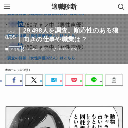
適職診断
29,498人を調査。順応性のある狼
2026
8/05
向きの仕事や職業は？
2024年10月21日
2026年8月5日
未分類
ホーム
未分類