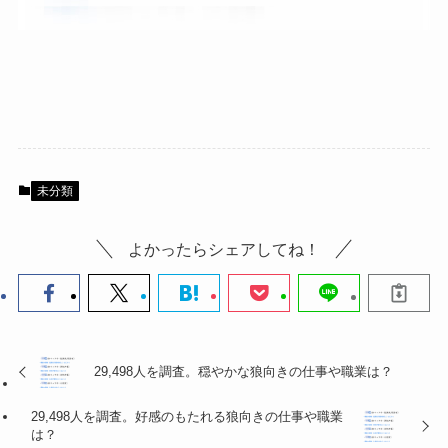
未分類
よかったらシェアしてね！
29,498人を調査。穏やかな狼向きの仕事や職業は？
29,498人を調査。好感のもたれる狼向きの仕事や職業
は？