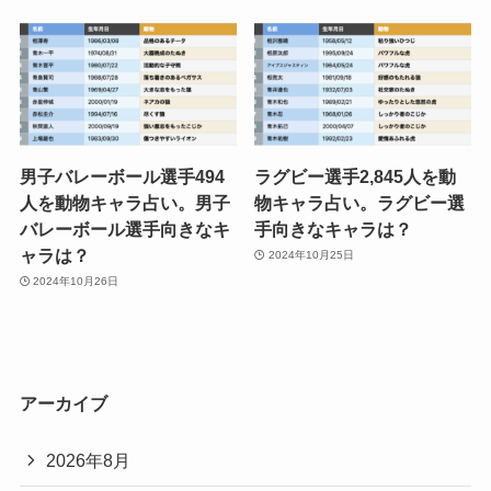
男子バレーボール選手494
ラグビー選手2,845人を動
人を動物キャラ占い。男子
物キャラ占い。ラグビー選
バレーボール選手向きなキ
手向きなキャラは？
ャラは？
2024年10月25日
2024年10月26日
アーカイブ
2026年8月