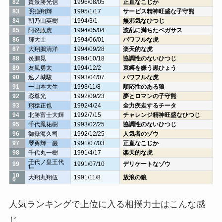
82
貴景勝光信
1996/08/05
正直なこじか
83
照強翔輝
1995/1/17
サービス精神旺盛な子守熊
84
朝乃山英樹
1994/3/1
無邪気なひつじ
85
阿炎政虎
1994/05/04
波乱に満ちたペガサス
86
輝大士
1994/06/01
パワフルな虎
87
大翔鵬清洋
1994/09/28
楽天的な虎
88
炎鵬晃
1994/10/18
協調性のないひつじ
89
友風勇太
1994/12/2
束縛を嫌う黒ひょう
90
逸ノ城駿
1993/04/07
パワフルな虎
91
一山本大生
1993/11/8
順応性のある狼
92
彩尊光
1992/09/23
夢とロマンの子守熊
93
翔猿正也
1992/4/24
全力疾走するチータ
94
北勝富士大輝
1992/7/15
チャレンジ精神旺盛なひつじ
95
千代鳳祐樹
1993/02/25
協調性のないひつじ
96
御嶽海久司
1992/12/25
人気者のゾウ
97
琴勇輝一巖
1991/07/03
正直なこじか
98
千代丸一樹
1991/4/17
楽天的な虎
千代ノ皇王代
99
1991/07/10
デリケートなゾウ
仁
10
大翔丸翔伍
1991/11/8
放浪の狼
0
人気ランキングで上位に入る相撲力士はこんな感
じ。