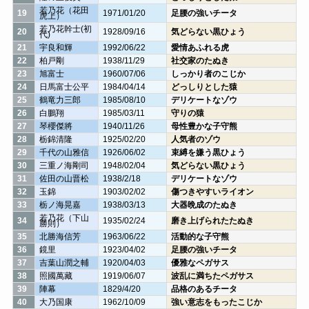
若乃花（花田
19
1971/01/20
足腰の強いチータ
虎上）
若乃花幹士(初
20
1928/09/16
気どらない黒ひょう
代)
21
宇良和輝
1992/06/22
愛情あふれる虎
22
柏戸剛
1938/11/29
社交家のたぬき
23
旭富士
1960/07/06
しっかり者のこじか
24
日馬富士公平
1984/04/14
どっしりとした猿
25
鶴竜力三郎
1985/08/10
デリケートなゾウ
26
白鵬翔
1985/03/11
守りの猿
27
琴櫻傑將
1940/11/26
母性豊かな子守熊
28
栃錦清隆
1925/02/20
人気者のゾウ
29
千代の山雅信
1926/06/02
束縛を嫌う黒ひょう
30
三重ノ海剛司
1948/02/04
気どらない黒ひょう
31
佐田の山晋松
1938/2/18
デリケートなゾウ
32
玉錦
1903/02/02
傷つきやすいライオン
33
栃ノ海晃嘉
1938/03/13
大器晩成のたぬき
若乃花（下山
34
1935/02/24
磨き上げられたたぬき
勝則）
35
北勝海信芳
1963/06/22
活動的な子守熊
36
鏡里
1923/04/02
足腰の強いチータ
37
吉葉山潤之輔
1920/04/03
優雅なペガサス
38
照國萬藏
1919/06/07
波乱に満ちたペガサス
39
陣幕
1829/4/20
品格のあるチータ
40
大乃国康
1962/10/09
強い意志をもったこじか