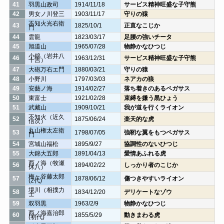
41
羽黒山政司
1914/11/18
サービス精神旺盛な子守熊
42
男女ノ川登三
1903/11/17
守りの猿
不知火光右衛
43
1825/10/1
正直なこじか
門
44
雲龍
1823/03/17
足腰の強いチータ
45
旭道山
1965/07/28
物静かなひつじ
小錦（岩井八
46
1963/12/31
サービス精神旺盛な子守熊
十吉）
47
大砲万右エ門
1880/03/21
守りの猿
48
小野川
1797/03/03
ネアカの狼
49
安藝ノ海
1914/02/27
落ち着きのあるペガサス
50
東富士
1921/02/28
束縛を嫌う黒ひょう
51
武藏山
1909/10/21
我が道を行くライオン
不知火（近久
52
1875/06/24
楽天的な虎
信次）
丸山権太左衛
53
1798/07/05
強靭な翼をもつペガサス
門
54
宮城山福松
1895/9/27
協調性のないひつじ
55
大錦大五郎
1891/04/13
愛情あふれる虎
西ノ海（牧瀬
56
1894/02/22
しっかり者のこじか
休八）
梅ヶ谷藤太郎
57
1878/06/12
傷つきやすいライオン
(2代)
境川（相撲力
58
1834/12/20
デリケートなゾウ
士
59
双羽黒
1963/2/9
物静かなひつじ
西ノ海嘉治郎
60
1855/5/29
動きまわる虎
(初代)