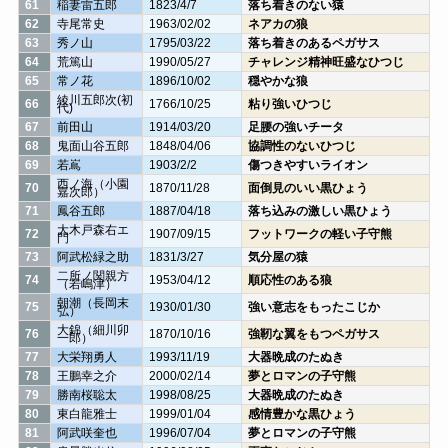
61
稲妻雷五郎
1823/4/7
落ち着きのない猿
62
寺尾常史
1963/02/02
ネアカの狼
63
秀ノ山
1795/03/22
落ち着きのあるペガサス
64
荒篤山
1990/05/27
チャレンジ精神旺盛なひつじ
65
常ノ花
1896/10/02
穏やかな狼
綾川五郎次(初
66
1766/10/25
粘り強いひつじ
代)
67
前田山
1914/03/20
足腰の強いチータ
68
鬼面山谷五郎
1848/04/06
協調性のないひつじ
69
若嶌
1903/2/2
傷つきやすいライオン
西ノ海（小園
70
1870/11/28
面倒見のいい黒ひょう
嘉次郎）
71
鳳谷五郎
1887/04/18
落ち込みの激しい黒ひょう
大木戸森右エ
72
1907/09/15
フットワークの軽い子守熊
門
73
阿武松緑之助
1831/3/27
気分屋の猿
二所ノ関親方
74
1953/04/12
順応性のある狼
（若嶋津）
朝潮（長岡末
75
1930/01/30
強い意志をもったこじか
弘）
大錦（細川卯
76
1870/10/16
強靭な翼をもつペガサス
一郎）
77
大栄翔勇人
1993/11/19
大器晩成のたぬき
78
王鵬幸之介
2000/02/14
夢とロマンの子守熊
79
勝南桜聡太
1998/08/25
大器晩成のたぬき
80
東白龍雅士
1999/01/04
感情豊かな黒ひょう
81
阿武咲奎也
1996/07/04
夢とロマンの子守熊