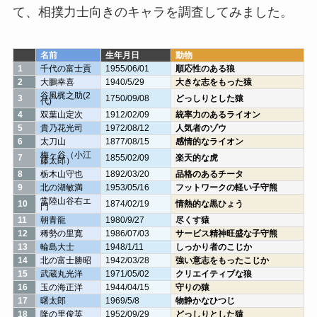
て、相撲力士向きのキャラを調査してみました。
名前
生年月日
動物
1
千代の富士貢
1955/06/01
順応性のある狼
2
大鵬幸喜
1940/5/29
大きな志をもった猿
谷風梶之助(2
3
1750/09/08
どっしりとした猿
代)
4
双葉山定次
1912/02/09
統率力のあるライオン
5
貴乃花光司
1972/08/12
人気者のゾウ
6
太刀山
1877/08/15
感情的なライオン
梅ヶ谷（小江
7
1855/02/09
楽天的な虎
藤太郎）
8
栃木山守也
1892/03/20
品格のあるチータ
9
北の湖敏満
1953/05/16
フットワークの軽い子守熊
常陸山谷右エ
10
1874/02/19
情熱的な黒ひょう
門
11
朝青龍
1980/9/27
尽くす猿
12
稀勢の里寛
1986/07/03
サービス精神旺盛な子守熊
13
輪島大士
1948/1/11
しっかり者のこじか
14
北の富士勝昭
1942/03/28
強い意志をもったこじか
15
武蔵丸光洋
1971/05/02
クリエイティブな狼
16
玉の海正洋
1944/04/15
守りの猿
17
曙太郎
1969/5/8
物静かなひつじ
18
隆の里俊英
1952/09/29
どっしりとした猿